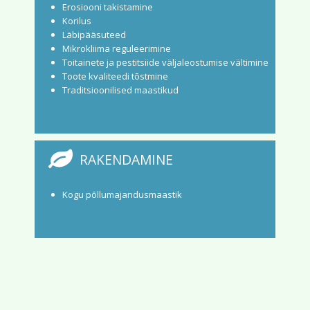
Erosiooni takistamine
Korilus
Läbipääsuteed
Mikrokliima reguleerimine
Toitainete ja pestitsiide väljaleostumise vältimine
Toote kvaliteedi tõstmine
Traditsioonilised maastikud
RAKENDAMINE
Kogu põllumajandusmaastik