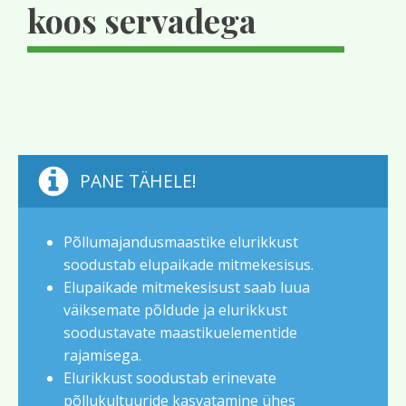
koos servadega
PANE TÄHELE!
Põllumajandusmaastike elurikkust
soodustab elupaikade mitmekesisus.
Elupaikade mitmekesisust saab luua
väiksemate põldude ja elurikkust
soodustavate maastikuelementide
rajamisega.
Elurikkust soodustab erinevate
põllukultuuride kasvatamine ühes