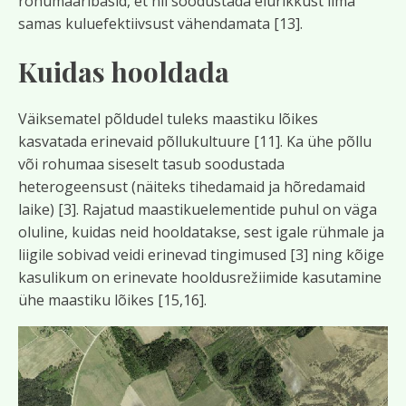
rohumaaribasid, et nii soodustada elurikkust ilma
samas kuluefektiivsust vähendamata [13].
Kuidas hooldada
Väiksematel põldudel tuleks maastiku lõikes
kasvatada erinevaid põllukultuure [11]. Ka ühe põllu
või rohumaa siseselt tasub soodustada
heterogeensust (näiteks tihedamaid ja hõredamaid
laike) [3]. Rajatud maastikuelementide puhul on väga
oluline, kuidas neid hooldatakse, sest igale rühmale ja
liigile sobivad veidi erinevad tingimused [3] ning kõige
kasulikum on erinevate hooldusrežiimide kasutamine
ühe maastiku lõikes [15,16].