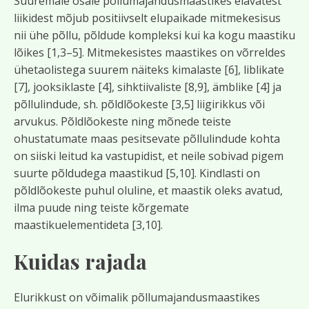
Suuremale osale põllumajandusmaastikes elavatest
liikidest mõjub positiivselt elupaikade mitmekesisus
nii ühe põllu, põldude kompleksi kui ka kogu maastiku
lõikes [1,3–5]. Mitmekesistes maastikes on võrreldes
ühetaolistega suurem näiteks kimalaste [6], liblikate
[7], jooksiklaste [4], sihktiivaliste [8,9], ämblike [4] ja
põllulindude, sh. põldlõokeste [3,5] liigirikkus või
arvukus. Põldlõokeste ning mõnede teiste
ohustatumate maas pesitsevate põllulindude kohta
on siiski leitud ka vastupidist, et neile sobivad pigem
suurte põldudega maastikud [5,10]. Kindlasti on
põldlõokeste puhul oluline, et maastik oleks avatud,
ilma puude ning teiste kõrgemate
maastikuelementideta [3,10].
Kuidas rajada
Elurikkust on võimalik põllumajandusmaastikes