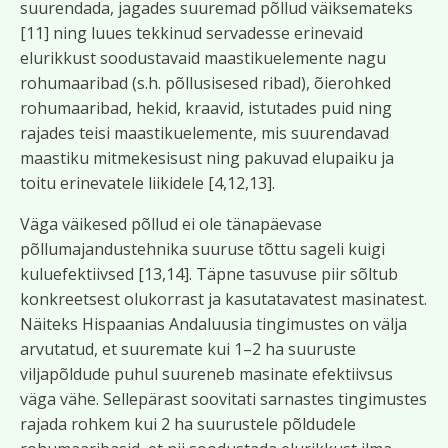
suurendada, jagades suuremad põllud väiksemateks
[11] ning luues tekkinud servadesse erinevaid
elurikkust soodustavaid maastikuelemente nagu
rohumaaribad (s.h. põllusisesed ribad), õierohked
rohumaaribad, hekid, kraavid, istutades puid ning
rajades teisi maastikuelemente, mis suurendavad
maastiku mitmekesisust ning pakuvad elupaiku ja
toitu erinevatele liikidele [4,12,13].
Väga väikesed põllud ei ole tänapäevase
põllumajandustehnika suuruse tõttu sageli kuigi
kuluefektiivsed [13,14]. Täpne tasuvuse piir sõltub
konkreetsest olukorrast ja kasutatavatest masinatest.
Näiteks Hispaanias Andaluusia tingimustes on välja
arvutatud, et suuremate kui 1–2 ha suuruste
viljapõldude puhul suureneb masinate efektiivsus
väga vähe. Sellepärast soovitati sarnastes tingimustes
rajada rohkem kui 2 ha suurustele põldudele