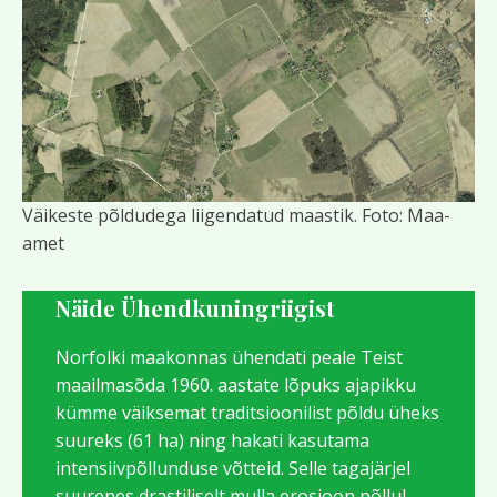
Väikeste põldudega liigendatud maastik. Foto: Maa-
amet
Näide Ühendkuningriigist
Norfolki maakonnas ühendati peale Teist
maailmasõda 1960. aastate lõpuks ajapikku
kümme väiksemat traditsioonilist põldu üheks
suureks (61 ha) ning hakati kasutama
intensiivpõllunduse võtteid. Selle tagajärjel
suurenes drastiliselt mulla erosioon põllul,