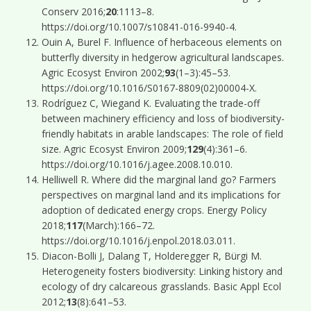
Conserv 2016;
20
:1113–8.
https://doi.org/10.1007/s10841-016-9940-4.
Ouin A, Burel F. Influence of herbaceous elements on
butterfly diversity in hedgerow agricultural landscapes.
Agric Ecosyst Environ 2002;
93
(1–3):45–53.
https://doi.org/10.1016/S0167-8809(02)00004-X.
Rodríguez C, Wiegand K. Evaluating the trade-off
between machinery efficiency and loss of biodiversity-
friendly habitats in arable landscapes: The role of field
size. Agric Ecosyst Environ 2009;
129
(4):361–6.
https://doi.org/10.1016/j.agee.2008.10.010.
Helliwell R. Where did the marginal land go? Farmers
perspectives on marginal land and its implications for
adoption of dedicated energy crops. Energy Policy
2018;
117
(March):166–72.
https://doi.org/10.1016/j.enpol.2018.03.011.
Diacon-Bolli J, Dalang T, Holderegger R, Bürgi M.
Heterogeneity fosters biodiversity: Linking history and
ecology of dry calcareous grasslands. Basic Appl Ecol
2012;
13
(8):641–53.