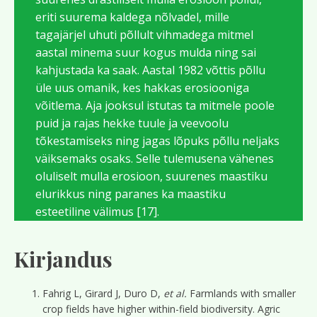
eriti suurema kaldega nõlvadel, mille
tagajärjel uhuti põllult vihmadega mitmel
aastal minema suur kogus mulda ning sai
kahjustada ka saak. Aastal 1982 võttis põllu
üle uus omanik, kes hakkas erosiooniga
võitlema. Aja jooksul istutas ta mitmele poole
puid ja rajas hekke tuule ja veevoolu
tõkestamiseks ning jagas lõpuks põllu neljaks
väiksemaks osaks. Selle tulemusena vähenes
oluliselt mulla erosioon, suurenes maastiku
elurikkus ning paranes ka maastiku
esteetiline välimus [17].
Kirjandus
Fahrig L, Girard J, Duro D,
et al.
Farmlands with smaller
crop fields have higher within-field biodiversity. Agric