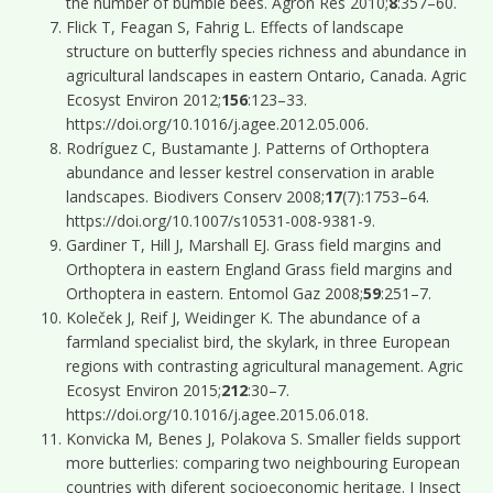
the number of bumble bees. Agron Res 2010;
8
:357–60.
Flick T, Feagan S, Fahrig L. Effects of landscape
structure on butterfly species richness and abundance in
agricultural landscapes in eastern Ontario, Canada. Agric
Ecosyst Environ 2012;
156
:123–33.
https://doi.org/10.1016/j.agee.2012.05.006.
Rodríguez C, Bustamante J. Patterns of Orthoptera
abundance and lesser kestrel conservation in arable
landscapes. Biodivers Conserv 2008;
17
(7):1753–64.
https://doi.org/10.1007/s10531-008-9381-9.
Gardiner T, Hill J, Marshall EJ. Grass field margins and
Orthoptera in eastern England Grass field margins and
Orthoptera in eastern. Entomol Gaz 2008;
59
:251–7.
Koleček J, Reif J, Weidinger K. The abundance of a
farmland specialist bird, the skylark, in three European
regions with contrasting agricultural management. Agric
Ecosyst Environ 2015;
212
:30–7.
https://doi.org/10.1016/j.agee.2015.06.018.
Konvicka M, Benes J, Polakova S. Smaller fields support
more butterlies: comparing two neighbouring European
countries with diferent socioeconomic heritage. J Insect