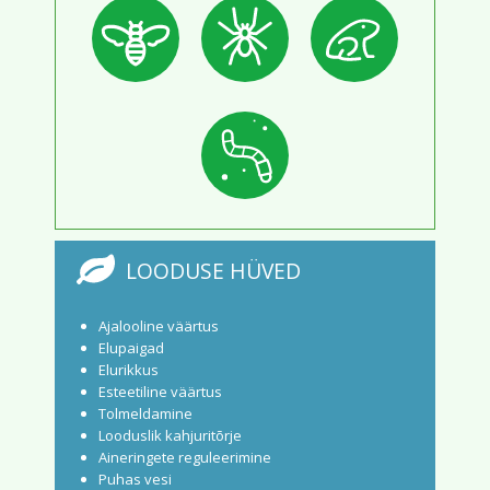
LOODUSE HÜVED
Ajalooline väärtus
Elupaigad
Elurikkus
Esteetiline väärtus
Tolmeldamine
Looduslik kahjuritõrje
Aineringete reguleerimine
Puhas vesi