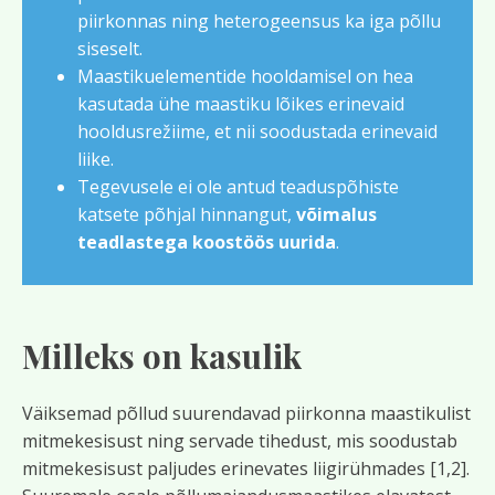
piirkonnas ning heterogeensus ka iga põllu
siseselt.
Maastikuelementide hooldamisel on hea
kasutada ühe maastiku lõikes erinevaid
hooldusrežiime, et nii soodustada erinevaid
liike.
Tegevusele ei ole antud teaduspõhiste
katsete põhjal hinnangut,
võimalus
teadlastega koostöös uurida
.
Milleks on kasulik
Väiksemad põllud suurendavad piirkonna maastikulist
mitmekesisust ning servade tihedust, mis soodustab
mitmekesisust paljudes erinevates liigirühmades [1,2].