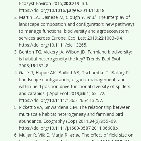
Ecosyst Environ 2015;
200
:219–34.
https://doi.org/10.1016/j.agee.2014.11.018.
Martin EA, Dainese M, Clough Y,
et al.
The interplay of
landscape composition and configuration: new pathways
to manage functional biodiversity and agroecosystem
services across Europe. Ecol Lett 2019;
22
:1083–94.
https://doi.org/10.1111/ele.13265.
Benton TG, Vickery JA, Wilson JD. Farmland biodiversity:
is habitat heterogeneity the key? Trends Ecol Evol
2003;
18
:182–8.
Gallé R, Happe AK, Baillod AB, Tscharntke T, Batáry P.
Landscape configuration, organic management, and
within-field position drive functional diversity of spiders
and carabids. J Appl Ecol 2019;
56
(1):63–72.
https://doi.org/10.1111/1365-2664.13257.
Pickett SRA, Siriwardena GM. The relationship between
multi-scale habitat heterogeneity and farmland bird
abundance. Ecography (Cop) 2011;
34
(6):955–69.
https://doi.org/10.1111/j.1600-0587.2011.06608.x.
Muljar R, Viik E, Marja R,
et al.
The effect of field size on