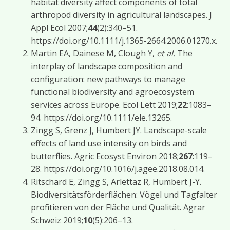
habitat diversity affect components of total
arthropod diversity in agricultural landscapes. J
Appl Ecol 2007;
44
(2):340–51.
https://doi.org/10.1111/j.1365-2664.2006.01270.x.
Martin EA, Dainese M, Clough Y,
et al.
The
interplay of landscape composition and
configuration: new pathways to manage
functional biodiversity and agroecosystem
services across Europe. Ecol Lett 2019;
22
:1083–
94. https://doi.org/10.1111/ele.13265.
Zingg S, Grenz J, Humbert JY. Landscape-scale
effects of land use intensity on birds and
butterflies. Agric Ecosyst Environ 2018;
267
:119–
28. https://doi.org/10.1016/j.agee.2018.08.014.
Ritschard E, Zingg S, Arlettaz R, Humbert J-Y.
Biodiversitätsförderflächen: Vögel und Tagfalter
profitieren von der Fläche und Qualität. Agrar
Schweiz 2019;
10
(5):206–13.