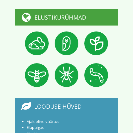
ELUSTIKURÜHMAD
LOODUSE HÜVED
Ajalooline väärtus
Elupaigad