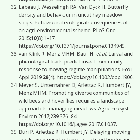
Lebeau J, Wesselingh RA, Van Dyck H. Butterfly
density and behaviour in uncut hay meadow
strips: Behavioural ecological consequences of
an agri-environmental scheme. PLoS One
2015;
10
(8):1–17.
https://doi.org/10.1371/journal.pone.0134945.
van Klink R, Menz MHM, Baur H,
et al.
Larval and
phenological traits predict insect community
response to mowing regime manipulations. Ecol
Appl 2019;
29
(4). https://doi.org/10.1002/eap.1900.
Meyer S, Unternährer D, Arlettaz R, Humbert JY,
Menz MHM. Promoting diverse communities of
wild bees and hoverflies requires a landscape
approach to managing meadows. Agric Ecosyst
Environ 2017;
239
:376–84.
https://doi.org/10.1016/j.agee.2017.01.037.
Buri P, Arlettaz R, Humbert JY. Delaying mowing
and leaving uncut refuges boosts orthopterans