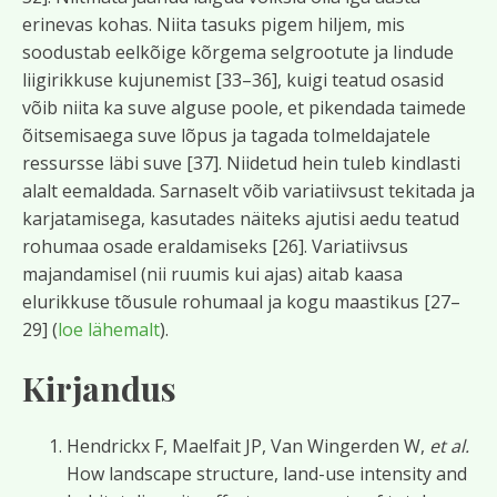
erinevas kohas. Niita tasuks pigem hiljem, mis
soodustab eelkõige kõrgema selgrootute ja lindude
liigirikkuse kujunemist [33–36], kuigi teatud osasid
võib niita ka suve alguse poole, et pikendada taimede
õitsemisaega suve lõpus ja tagada tolmeldajatele
ressursse läbi suve [37]. Niidetud hein tuleb kindlasti
alalt eemaldada. Sarnaselt võib variatiivsust tekitada ja
karjatamisega, kasutades näiteks ajutisi aedu teatud
rohumaa osade eraldamiseks [26]. Variatiivsus
majandamisel (nii ruumis kui ajas) aitab kaasa
elurikkuse tõusule rohumaal ja kogu maastikus [27–
29] (
loe lähemalt
).
Kirjandus
Hendrickx F, Maelfait JP, Van Wingerden W,
et al.
How landscape structure, land-use intensity and