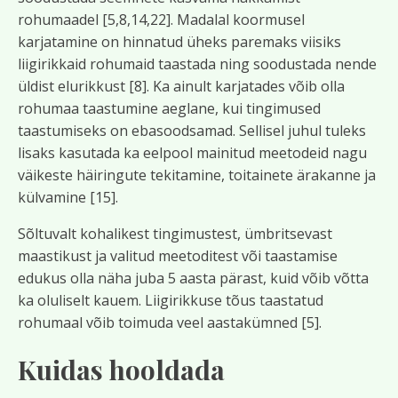
rohumaadel [5,8,14,22]. Madalal koormusel
karjatamine on hinnatud üheks paremaks viisiks
liigirikkaid rohumaid taastada ning soodustada nende
üldist elurikkust [8]. Ka ainult karjatades võib olla
rohumaa taastumine aeglane, kui tingimused
taastumiseks on ebasoodsamad. Sellisel juhul tuleks
lisaks kasutada ka eelpool mainitud meetodeid nagu
väikeste häiringute tekitamine, toitainete ärakanne ja
külvamine [15].
Sõltuvalt kohalikest tingimustest, ümbritsevast
maastikust ja valitud meetoditest või taastamise
edukus olla näha juba 5 aasta pärast, kuid võib võtta
ka oluliselt kauem. Liigirikkuse tõus taastatud
rohumaal võib toimuda veel aastakümned [5].
Kuidas hooldada