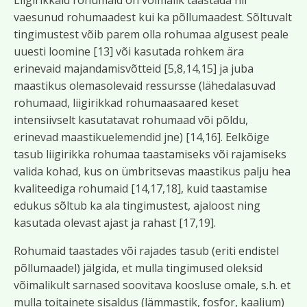
Liigirikkaid rohumaid on võimalik taastada nii
vaesunud rohumaadest kui ka põllumaadest. Sõltuvalt
tingimustest võib parem olla rohumaa algusest peale
uuesti loomine [13] või kasutada rohkem ära
erinevaid majandamisvõtteid [5,8,14,15] ja juba
maastikus olemasolevaid ressursse (lähedalasuvad
rohumaad, liigirikkad rohumaasaared keset
intensiivselt kasutatavat rohumaad või põldu,
erinevad maastikuelemendid jne) [14,16]. Eelkõige
tasub liigirikka rohumaa taastamiseks või rajamiseks
valida kohad, kus on ümbritsevas maastikus palju hea
kvaliteediga rohumaid [14,17,18], kuid taastamise
edukus sõltub ka ala tingimustest, ajaloost ning
kasutada olevast ajast ja rahast [17,19].
Rohumaid taastades või rajades tasub (eriti endistel
põllumaadel) jälgida, et mulla tingimused oleksid
võimalikult sarnased soovitava koosluse omale, s.h. et
mulla toitainete sisaldus (lämmastik, fosfor, kaalium)