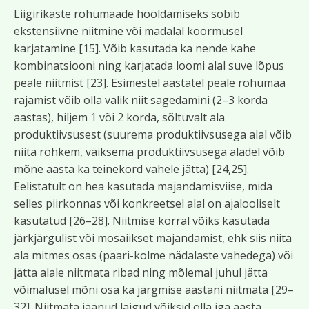
Liigirikaste rohumaade hooldamiseks sobib
ekstensiivne niitmine või madalal koormusel
karjatamine [15]. Võib kasutada ka nende kahe
kombinatsiooni ning karjatada loomi alal suve lõpus
peale niitmist [23]. Esimestel aastatel peale rohumaa
rajamist võib olla valik niit sagedamini (2–3 korda
aastas), hiljem 1 või 2 korda, sõltuvalt ala
produktiivsusest (suurema produktiivsusega alal võib
niita rohkem, väiksema produktiivsusega aladel võib
mõne aasta ka teinekord vahele jätta) [24,25].
Eelistatult on hea kasutada majandamisviise, mida
selles piirkonnas või konkreetsel alal on ajalooliselt
kasutatud [26–28]. Niitmise korral võiks kasutada
järkjärgulist või mosaiikset majandamist, ehk siis niita
ala mitmes osas (paari-kolme nädalaste vahedega) või
jätta alale niitmata ribad ning mõlemal juhul jätta
võimalusel mõni osa ka järgmise aastani niitmata [29–
32]. Niitmata jäänud laigud võiksid olla iga aasta