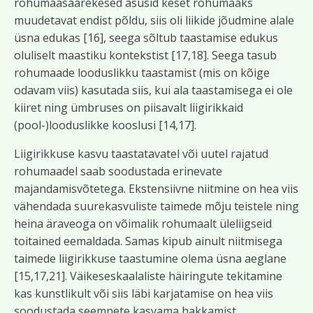
rohumaasaarekesed asusid keset rohumaaks
muudetavat endist põldu, siis oli liikide jõudmine alale
üsna edukas [16], seega sõltub taastamise edukus
oluliselt maastiku kontekstist [17,18]. Seega tasub
rohumaade looduslikku taastamist (mis on kõige
odavam viis) kasutada siis, kui ala taastamisega ei ole
kiiret ning ümbruses on piisavalt liigirikkaid
(pool-)looduslikke kooslusi [14,17].
Liigirikkuse kasvu taastatavatel või uutel rajatud
rohumaadel saab soodustada erinevate
majandamisvõtetega. Ekstensiivne niitmine on hea viis
vähendada suurekasvuliste taimede mõju teistele ning
heina äraveoga on võimalik rohumaalt üleliigseid
toitained eemaldada. Samas kipub ainult niitmisega
taimede liigirikkuse taastumine olema üsna aeglane
[15,17,21]. Väikeseskaalaliste häiringute tekitamine
kas kunstlikult või siis läbi karjatamise on hea viis
soodustada seemnete kasvama hakkamist