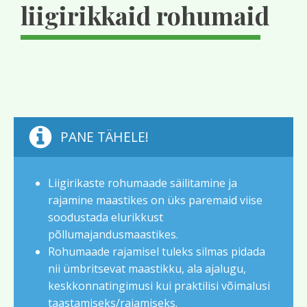
liigirikkaid rohumaid
PANE TÄHELE!
Liigirikaste rohumaade säilitamine ja
rajamine maastikes on üks paremaid viise
soodustada elurikkust
põllumajandusmaastikes.
Rohumaade rajamisel tuleks silmas pidada
nii ümbritsevat maastikku, ala ajalugu,
keskkonnatingimusi kui praktilisi võimalusi
taastamiseks/rajamiseks.