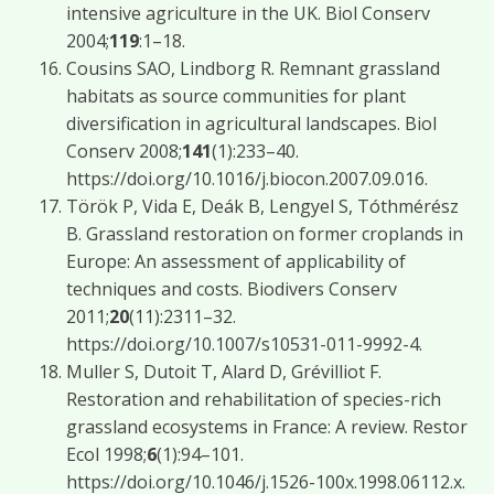
intensive agriculture in the UK. Biol Conserv
2004;
119
:1–18.
Cousins SAO, Lindborg R. Remnant grassland
habitats as source communities for plant
diversification in agricultural landscapes. Biol
Conserv 2008;
141
(1):233–40.
https://doi.org/10.1016/j.biocon.2007.09.016.
Török P, Vida E, Deák B, Lengyel S, Tóthmérész
B. Grassland restoration on former croplands in
Europe: An assessment of applicability of
techniques and costs. Biodivers Conserv
2011;
20
(11):2311–32.
https://doi.org/10.1007/s10531-011-9992-4.
Muller S, Dutoit T, Alard D, Grévilliot F.
Restoration and rehabilitation of species-rich
grassland ecosystems in France: A review. Restor
Ecol 1998;
6
(1):94–101.
https://doi.org/10.1046/j.1526-100x.1998.06112.x.