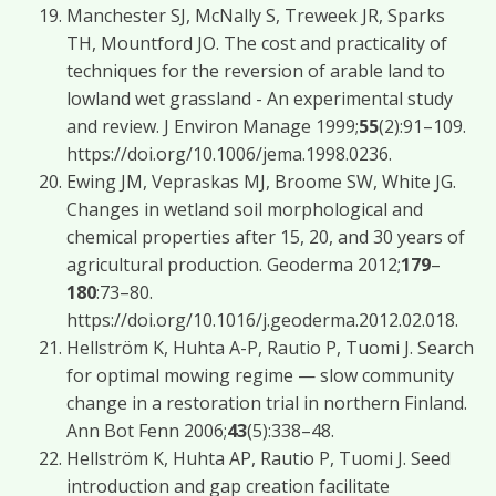
Manchester SJ, McNally S, Treweek JR, Sparks
TH, Mountford JO. The cost and practicality of
techniques for the reversion of arable land to
lowland wet grassland - An experimental study
and review. J Environ Manage 1999;
55
(2):91–109.
https://doi.org/10.1006/jema.1998.0236.
Ewing JM, Vepraskas MJ, Broome SW, White JG.
Changes in wetland soil morphological and
chemical properties after 15, 20, and 30 years of
agricultural production. Geoderma 2012;
179
–
180
:73–80.
https://doi.org/10.1016/j.geoderma.2012.02.018.
Hellström K, Huhta A-P, Rautio P, Tuomi J. Search
for optimal mowing regime — slow community
change in a restoration trial in northern Finland.
Ann Bot Fenn 2006;
43
(5):338–48.
Hellström K, Huhta AP, Rautio P, Tuomi J. Seed
introduction and gap creation facilitate