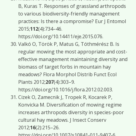
B, Kuras T. Responses of grassland arthropods
to various biodiversity-friendly management
practices: Is there a compromise? Eur J Entomol
2015;
112
(4):734–46.
https://doi.org/10.14411/eje.2015.076.
Valkó O, Török P, Matus G, Tóthmérész B. Is
regular mowing the most appropriate and cost-
effective management maintaining diversity and
biomass of target forbs in mountain hay
meadows? Flora Morphol Distrib Funct Ecol
Plants 2012;
207
(4):303–9.
https://doi.org/10.1016/j.flora.2012.02.003.
Cizek O, Zamecnik J, Tropek R, Kocarek P,
Konvicka M. Diversification of mowing regime
increases arthropods diversity in species-poor
cultural hay meadows. J Insect Conserv
2012;
16
(2):215–26.
https://doi.org/10.1007/s10841-011-9407-6.