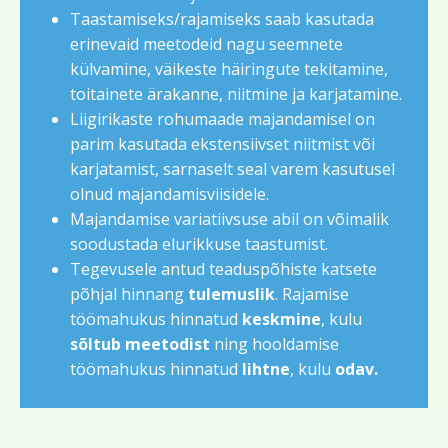
Taastamiseks/rajamiseks saab kasutada
erinevaid meetodeid nagu seemnete
külvamine, väikeste häiringute tekitamine,
toitainete ärakanne, niitmine ja karjatamine.
Liigirikaste rohumaade majandamisel on
parim kasutada ekstensiivset niitmist või
karjatamist, sarnaselt seal varem kasutusel
olnud majandamisviisidele.
Majandamise variatiivsuse abil on võimalik
soodustada elurikkuse taastumist.
Tegevusele antud teaduspõhiste katsete
põhjal hinnang
tulemuslik
. Rajamise
töömahukus hinnatud
keskmine
, kulu
sõltub meetodist
ning hooldamise
töömahukus hinnatud
lihtne
, kulu
odav.