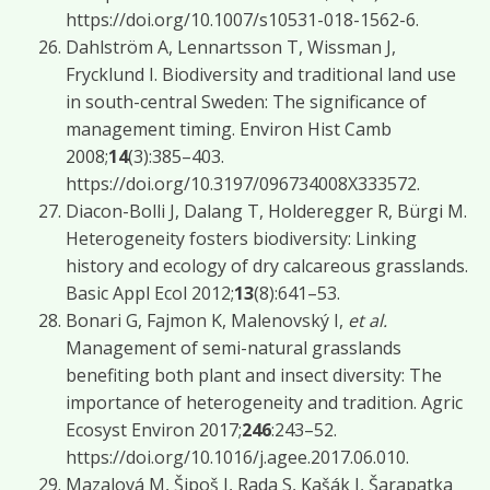
https://doi.org/10.1007/s10531-018-1562-6.
Dahlström A, Lennartsson T, Wissman J,
Frycklund I. Biodiversity and traditional land use
in south-central Sweden: The significance of
management timing. Environ Hist Camb
2008;
14
(3):385–403.
https://doi.org/10.3197/096734008X333572.
Diacon-Bolli J, Dalang T, Holderegger R, Bürgi M.
Heterogeneity fosters biodiversity: Linking
history and ecology of dry calcareous grasslands.
Basic Appl Ecol 2012;
13
(8):641–53.
Bonari G, Fajmon K, Malenovský I,
et al.
Management of semi-natural grasslands
benefiting both plant and insect diversity: The
importance of heterogeneity and tradition. Agric
Ecosyst Environ 2017;
246
:243–52.
https://doi.org/10.1016/j.agee.2017.06.010.
Mazalová M, Šipoš J, Rada S, Kašák J, Šarapatka