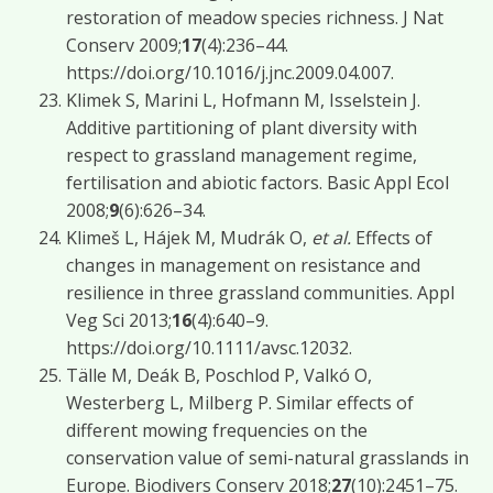
restoration of meadow species richness. J Nat
Conserv 2009;
17
(4):236–44.
https://doi.org/10.1016/j.jnc.2009.04.007.
Klimek S, Marini L, Hofmann M, Isselstein J.
Additive partitioning of plant diversity with
respect to grassland management regime,
fertilisation and abiotic factors. Basic Appl Ecol
2008;
9
(6):626–34.
Klimeš L, Hájek M, Mudrák O,
et al.
Effects of
changes in management on resistance and
resilience in three grassland communities. Appl
Veg Sci 2013;
16
(4):640–9.
https://doi.org/10.1111/avsc.12032.
Tälle M, Deák B, Poschlod P, Valkó O,
Westerberg L, Milberg P. Similar effects of
different mowing frequencies on the
conservation value of semi-natural grasslands in
Europe. Biodivers Conserv 2018;
27
(10):2451–75.