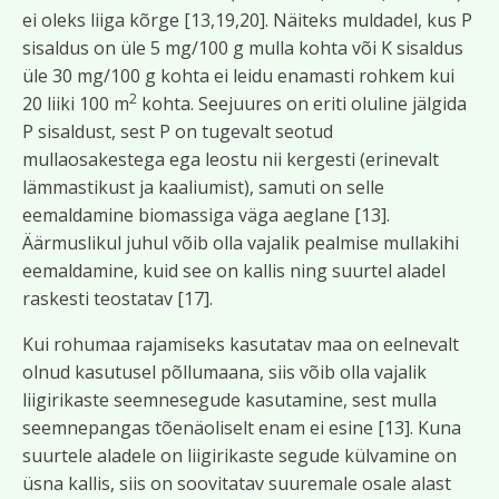
ei oleks liiga kõrge [13,19,20]. Näiteks muldadel, kus P
sisaldus on üle 5 mg/100 g mulla kohta või K sisaldus
üle 30 mg/100 g kohta ei leidu enamasti rohkem kui
2
20 liiki 100 m
kohta. Seejuures on eriti oluline jälgida
P sisaldust, sest P on tugevalt seotud
mullaosakestega ega leostu nii kergesti (erinevalt
lämmastikust ja kaaliumist), samuti on selle
eemaldamine biomassiga väga aeglane [13].
Äärmuslikul juhul võib olla vajalik pealmise mullakihi
eemaldamine, kuid see on kallis ning suurtel aladel
raskesti teostatav [17].
Kui rohumaa rajamiseks kasutatav maa on eelnevalt
olnud kasutusel põllumaana, siis võib olla vajalik
liigirikaste seemnesegude kasutamine, sest mulla
seemnepangas tõenäoliselt enam ei esine [13]. Kuna
suurtele aladele on liigirikaste segude külvamine on
üsna kallis, siis on soovitatav suuremale osale alast