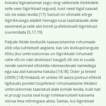
külvata liigivaesemat segu ning väikestele blokkidele
selle sees liigirikkaid segusid, kust need liigid saavad
siis ise edasi levida [17]. Samuti on võimalik kõrge
liigirikkusega aladelt heinaga tuua taastatavale alale
seemneid ja selle abil kiirelt ja efektiivselt liigirikkust
suurendada [5,17,19].
Paljude liikide looduslik taasasustamine rohumaale
võib olla suhteliselt aeglane, kas siis levikupiirangute
tõttu (kui ümbruskonnas on liigirikkaid rohumaid
vähe või on nad üksteisest kaugel) või siis ei suuda
nende seemned võistelda olemasolevate taimedega
ega saa alal kasvama hakata [14,18]. Öster ja teised
(2009) [14] hindasid, et umbes 50 aasta jooksul võiksid
ligikaudu pooled tüüpilistest rohumaataime liikidest
ümbruskonnas taastatud alale kohale levida, kuid nad
ei pruugi suuta seal kuigi rohkearvuliselt kasvama
minna ilma mõningase abita. Samas, kui liigirikkad