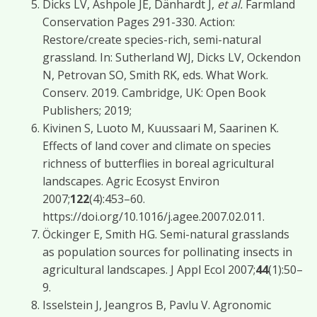
Dicks LV, Ashpole JE, Dänhardt J,
et al.
Farmland
Conservation Pages 291-330. Action:
Restore/create species-rich, semi-natural
grassland. In: Sutherland WJ, Dicks LV, Ockendon
N, Petrovan SO, Smith RK, eds. What Work.
Conserv. 2019. Cambridge, UK: Open Book
Publishers; 2019;
Kivinen S, Luoto M, Kuussaari M, Saarinen K.
Effects of land cover and climate on species
richness of butterflies in boreal agricultural
landscapes. Agric Ecosyst Environ
2007;
122
(4):453–60.
https://doi.org/10.1016/j.agee.2007.02.011.
Öckinger E, Smith HG. Semi-natural grasslands
as population sources for pollinating insects in
agricultural landscapes. J Appl Ecol 2007;
44
(1):50–
9.
Isselstein J, Jeangros B, Pavlu V. Agronomic