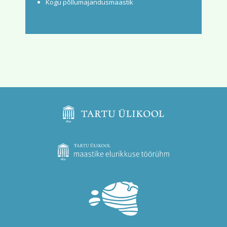
Kogu põllumajandusmaastik