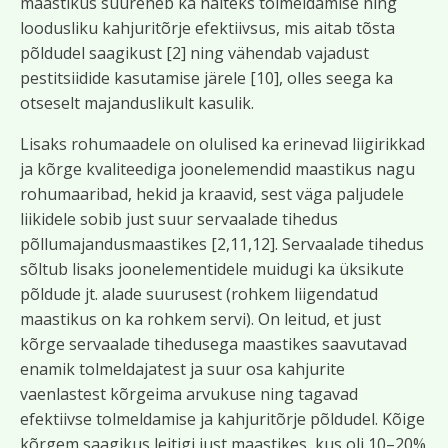
maastikus suureneb ka näiteks tolmeldamise ning
loodusliku kahjuritõrje efektiivsus, mis aitab tõsta
põldudel saagikust [2] ning vähendab vajadust
pestitsiidide kasutamise järele [10], olles seega ka
otseselt majanduslikult kasulik.
Lisaks rohumaadele on olulised ka erinevad liigirikkad
ja kõrge kvaliteediga joonelemendid maastikus nagu
rohumaaribad, hekid ja kraavid, sest väga paljudele
liikidele sobib just suur servaalade tihedus
põllumajandusmaastikes [2,11,12]. Servaalade tihedus
sõltub lisaks joonelementidele muidugi ka üksikute
põldude jt. alade suurusest (rohkem liigendatud
maastikus on ka rohkem servi). On leitud, et just
kõrge servaalade tihedusega maastikes saavutavad
enamik tolmeldajatest ja suur osa kahjurite
vaenlastest kõrgeima arvukuse ning tagavad
efektiivse tolmeldamise ja kahjuritõrje põldudel. Kõige
kõrgem saagikus leitigi just maastikes, kus oli 10–20%