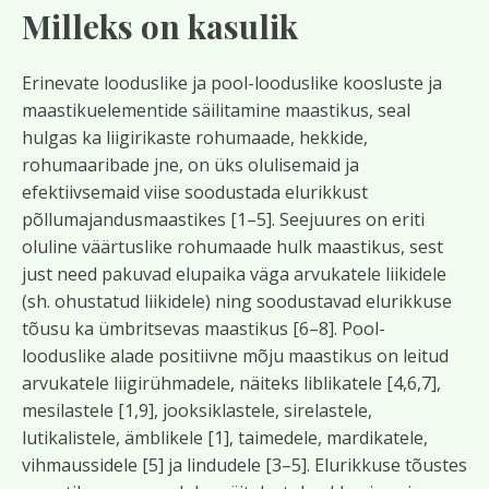
Milleks on kasulik
Erinevate looduslike ja pool-looduslike koosluste ja
maastikuelementide säilitamine maastikus, seal
hulgas ka liigirikaste rohumaade, hekkide,
rohumaaribade jne, on üks olulisemaid ja
efektiivsemaid viise soodustada elurikkust
põllumajandusmaastikes [1–5]. Seejuures on eriti
oluline väärtuslike rohumaade hulk maastikus, sest
just need pakuvad elupaika väga arvukatele liikidele
(sh. ohustatud liikidele) ning soodustavad elurikkuse
tõusu ka ümbritsevas maastikus [6–8]. Pool-
looduslike alade positiivne mõju maastikus on leitud
arvukatele liigirühmadele, näiteks liblikatele [4,6,7],
mesilastele [1,9], jooksiklastele, sirelastele,
lutikalistele, ämblikele [1], taimedele, mardikatele,
vihmaussidele [5] ja lindudele [3–5]. Elurikkuse tõustes