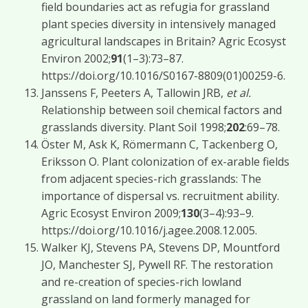
field boundaries act as refugia for grassland
plant species diversity in intensively managed
agricultural landscapes in Britain? Agric Ecosyst
Environ 2002;
91
(1–3):73–87.
https://doi.org/10.1016/S0167-8809(01)00259-6.
Janssens F, Peeters A, Tallowin JRB,
et al.
Relationship between soil chemical factors and
grasslands diversity. Plant Soil 1998;
202
:69–78.
Öster M, Ask K, Römermann C, Tackenberg O,
Eriksson O. Plant colonization of ex-arable fields
from adjacent species-rich grasslands: The
importance of dispersal vs. recruitment ability.
Agric Ecosyst Environ 2009;
130
(3–4):93–9.
https://doi.org/10.1016/j.agee.2008.12.005.
Walker KJ, Stevens PA, Stevens DP, Mountford
JO, Manchester SJ, Pywell RF. The restoration
and re-creation of species-rich lowland
grassland on land formerly managed for