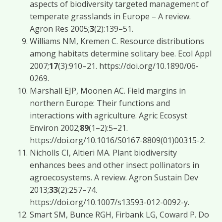
aspects of biodiversity targeted management of
temperate grasslands in Europe – A review.
Agron Res 2005;
3
(2):139–51.
Williams NM, Kremen C. Resource distributions
among habitats determine solitary bee. Ecol Appl
2007;
17
(3):910–21. https://doi.org/10.1890/06-
0269.
Marshall EJP, Moonen AC. Field margins in
northern Europe: Their functions and
interactions with agriculture. Agric Ecosyst
Environ 2002;
89
(1–2):5–21.
https://doi.org/10.1016/S0167-8809(01)00315-2.
Nicholls CI, Altieri MA. Plant biodiversity
enhances bees and other insect pollinators in
agroecosystems. A review. Agron Sustain Dev
2013;
33
(2):257–74.
https://doi.org/10.1007/s13593-012-0092-y.
Smart SM, Bunce RGH, Firbank LG, Coward P. Do