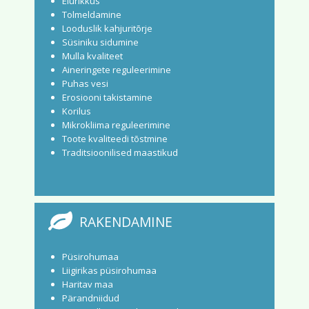
Elurikkus
Tolmeldamine
Looduslik kahjuritõrje
Süsiniku sidumine
Mulla kvaliteet
Aineringete reguleerimine
Puhas vesi
Erosiooni takistamine
Korilus
Mikrokliima reguleerimine
Toote kvaliteedi tõstmine
Traditsioonilised maastikud
RAKENDAMINE
Püsirohumaa
Liigirikas püsirohumaa
Haritav maa
Pärandniidud