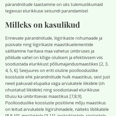
pärandniitude taastamine on üks tulemuslikumaid
tegevusi elurikkuse seisundi parandamisel.
Milleks on kasulikud
Erinevate pärandniitude, liigirikaste rohumaade ja
püsivate ning liigirikaste maastikuelementide
säilitamine haritava maa vahetus ümbruses ja
põldude vahel on kõige olulisem ja efektiivsem viis
soodustada elurikkust põllumajandusmaastikes [2, 3,
4, 5, 6]. Seejuures on eriti oluline poollooduslike
koosluste ehk pärandniitude hulk maastikus, sest just
need pakuvad elupaika väga arvukatele liikidele (sh
ohustatud liikidele) ning soodustavad elurikkuse
tõusu ka ümbritsevas maastikus [7,8,9].
Poollooduslike koosluste positiivne mõju maastikus
on leitud arvukatele liigirühmadele, näiteks liblikatele
[8,9,10], mesilastele [3,11], jooksiklastele, sirelastele,