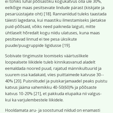
ei tohiks luhal põõsastiku kogukatvus olla üle 30%,
eelkõige maas pesitsevate lindude pärast (kiskjate ja
pesarüüstajate oht) [18]. Rannaniidud tuleks taastada
täiesti lagedana, kui maastiku ilmestamiseks jäetakse
puid-põõsaid, võiks need paikneda laiguti, mitte
ühtlaselt hõredalt kogu niidu ulatuses, kuna maas
pesitsevad linnud ei tee pesa üksikute
puude/puugruppide ligidusse [19].
Sobivate tingimuste loomiseks väärtuslikele
loopealsete liikidele tuleb kinnikasvanud aladelt
eemaldada noored puud, rajatud männikultuurid ja
suurem osa kadakaid, viies puittaimede katvuse 30-­
40% [20]. Puisniitudel ja puiskarjamaadel peaks puistu
katvus jääma vahemikku 40-50(60)% ja põõsaste
katvus 10-20% [21], et pakkuda elupaika nii valgus-
kui ka varjulembestele liikidele.
Hooldamata aru- ja soostunud niidud on enamasti