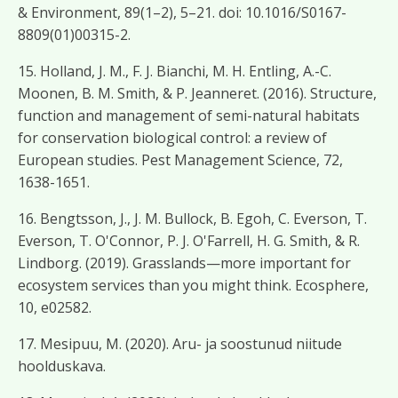
& Environment, 89(1–2), 5–21. doi: 10.1016/S0167-
8809(01)00315-2.
15. Holland, J. M., F. J. Bianchi, M. H. Entling, A.-C.
Moonen, B. M. Smith, & P. Jeanneret. (2016). Structure,
function and management of semi-natural habitats
for conservation biological control: a review of
European studies. Pest Management Science, 72,
1638-1651.
16. Bengtsson, J., J. M. Bullock, B. Egoh, C. Everson, T.
Everson, T. O'Connor, P. J. O'Farrell, H. G. Smith, & R.
Lindborg. (2019). Grasslands—more important for
ecosystem services than you might think. Ecosphere,
10, e02582.
17. Mesipuu, M. (2020). Aru- ja soostunud niitude
hoolduskava.