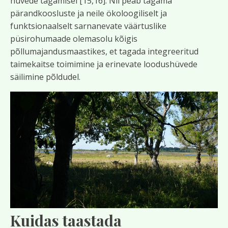
hüvede tagamisel [15,16]. Nii peab tagama
pärandkoosluste ja neile ökoloogiliselt ja
funktsionaalselt sarnanevate väärtuslike
püsirohumaade olemasolu kõigis
põllumajandusmaastikes, et tagada integreeritud
taimekaitse toimimine ja erinevate loodushüvede
säilimine põldudel.
Kuidas taastada