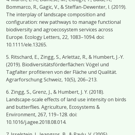
Bommarco, R., Gagic, V., & Steffan-Dewenter, I. (2019).
The interplay of landscape composition and
configuration: new pathways to manage functional
biodiversity and agroecosystem services across
Europe. Ecology Letters, 22, 1083–1094. doi:
10.1111/ele.13265.
5. Ritschard, E., Zingg, S., Arlettaz, R., & Humbert, J.-Y.
(2019). Biodiversitätsförderflächen: Vögel und
Tagfalter profitieren von der Fläche und Qualität.
Agrarforschung Schweiz, 10(5), 206–213.
6. Zingg, S., Grenz, J., & Humbert, J. Y. (2018).
Landscape-scale effects of land use intensity on birds
and butterflies. Agriculture, Ecosystems &
Environment, 267, 119–128. doi:
10.1016/j.agee.2018.08.014.
7. Isselstein, J., Jeangros, B., & Pavlu, V. (2005).