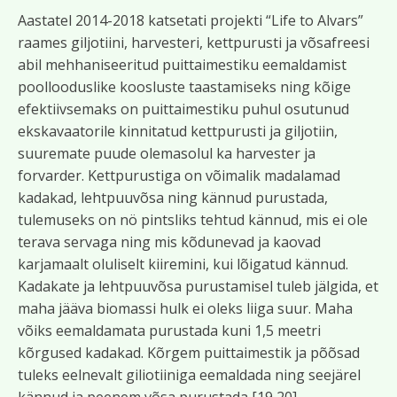
Aastatel 2014-2018 katsetati projekti “Life to Alvars”
raames giljotiini, harvesteri, kettpurusti ja võsafreesi
abil mehhaniseeritud puittaimestiku eemaldamist
poollooduslike koosluste taastamiseks ning kõige
efektiivsemaks on puittaimestiku puhul osutunud
ekskavaatorile kinnitatud kettpurusti ja giljotiin,
suuremate puude olemasolul ka harvester ja
forvarder. Kettpurustiga on võimalik madalamad
kadakad, lehtpuuvõsa ning kännud purustada,
tulemuseks on nö pintsliks tehtud kännud, mis ei ole
terava servaga ning mis kõdunevad ja kaovad
karjamaalt oluliselt kiiremini, kui lõigatud kännud.
Kadakate ja lehtpuuvõsa purustamisel tuleb jälgida, et
maha jääva biomassi hulk ei oleks liiga suur. Maha
võiks eemaldamata purustada kuni 1,5 meetri
kõrgused kadakad. Kõrgem puittaimestik ja põõsad
tuleks eelnevalt giliotiiniga eemaldada ning seejärel