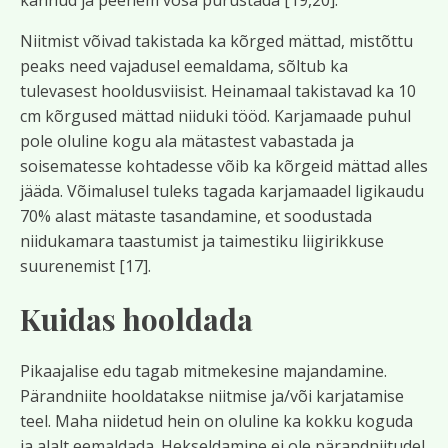
kännud ja peenem võsa purustada [19,20].
Niitmist võivad takistada ka kõrged mättad, mistõttu
peaks need vajadusel eemaldama, sõltub ka
tulevasest hooldusviisist. Heinamaal takistavad ka 10
cm kõrgused mättad niiduki tööd. Karjamaade puhul
pole oluline kogu ala mätastest vabastada ja
soisematesse kohtadesse võib ka kõrgeid mättad alles
jääda. Võimalusel tuleks tagada karjamaadel ligikaudu
70% alast mätaste tasandamine, et soodustada
niidukamara taastumist ja taimestiku liigirikkuse
suurenemist [17].
Kuidas hooldada
Pikaajalise edu tagab mitmekesine majandamine.
Pärandniite hooldatakse niitmise ja/või karjatamise
teel. Maha niidetud hein on oluline ka kokku koguda
ja alalt eemaldada. Hekseldamine ei ole pärandniitudel