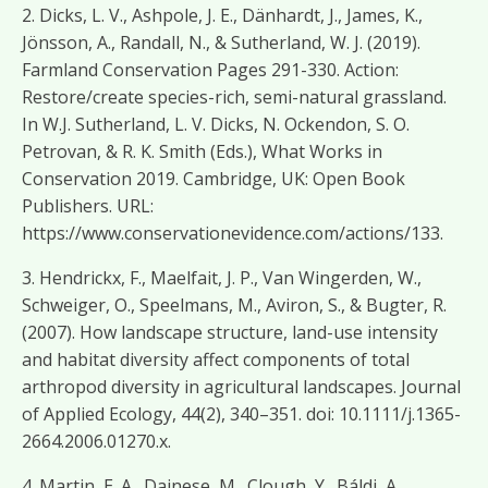
2. Dicks, L. V., Ashpole, J. E., Dänhardt, J., James, K.,
Jönsson, A., Randall, N., & Sutherland, W. J. (2019).
Farmland Conservation Pages 291-330. Action:
Restore/create species-rich, semi-natural grassland.
In W.J. Sutherland, L. V. Dicks, N. Ockendon, S. O.
Petrovan, & R. K. Smith (Eds.), What Works in
Conservation 2019. Cambridge, UK: Open Book
Publishers. URL:
https://www.conservationevidence.com/actions/133.
3. Hendrickx, F., Maelfait, J. P., Van Wingerden, W.,
Schweiger, O., Speelmans, M., Aviron, S., & Bugter, R.
(2007). How landscape structure, land-use intensity
and habitat diversity affect components of total
arthropod diversity in agricultural landscapes. Journal
of Applied Ecology, 44(2), 340–351. doi: 10.1111/j.1365-
2664.2006.01270.x.
4. Martin, E. A., Dainese, M., Clough, Y., Báldi, A.,