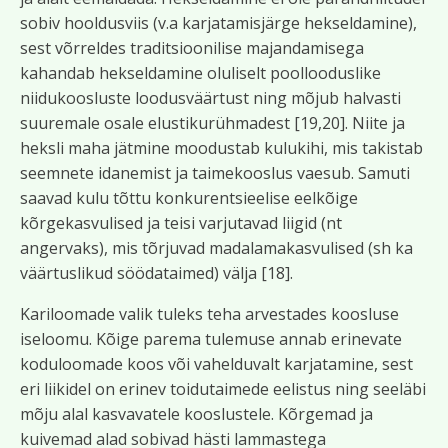
sobiv hooldusviis (v.a karjatamisjärge hekseldamine),
sest võrreldes traditsioonilise majandamisega
kahandab hekseldamine oluliselt poollooduslike
niidukoosluste loodusväärtust ning mõjub halvasti
suuremale osale elustikurühmadest [19,20]. Niite ja
heksli maha jätmine moodustab kulukihi, mis takistab
seemnete idanemist ja taimekooslus vaesub. Samuti
saavad kulu tõttu konkurentsieelise eelkõige
kõrgekasvulised ja teisi varjutavad liigid (nt
angervaks), mis tõrjuvad madalamakasvulised (sh ka
väärtuslikud söödataimed) välja [18].
Kariloomade valik tuleks teha arvestades koosluse
iseloomu. Kõige parema tulemuse annab erinevate
koduloomade koos või vahelduvalt karjatamine, sest
eri liikidel on erinev toidutaimede eelistus ning seeläbi
mõju alal kasvavatele kooslustele. Kõrgemad ja
kuivemad alad sobivad hästi lammastega