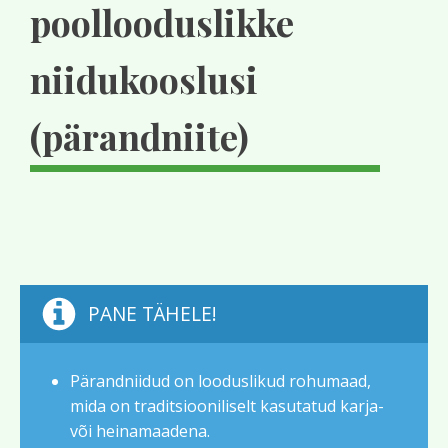
poollooduslikke
niidukooslusi
(pärandniite)
PANE TÄHELE!
Pärandniidud on looduslikud rohumaad,
mida on traditsiooniliselt kasutatud karja-
või heinamaadena.