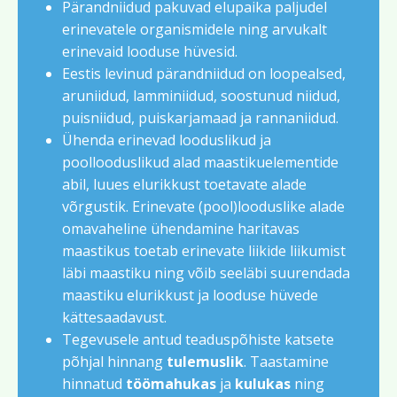
Pärandniidud pakuvad elupaika paljudel
erinevatele organismidele ning arvukalt
erinevaid looduse hüvesid.
Eestis levinud pärandniidud on loopealsed,
aruniidud, lamminiidud, soostunud niidud,
puisniidud, puiskarjamaad ja rannaniidud.
Ühenda erinevad looduslikud ja
poollooduslikud alad maastikuelementide
abil, luues elurikkust toetavate alade
võrgustik. Erinevate (pool)looduslike alade
omavaheline ühendamine haritavas
maastikus toetab erinevate liikide liikumist
läbi maastiku ning võib seeläbi suurendada
maastiku elurikkust ja looduse hüvede
kättesaadavust.
Tegevusele antud teaduspõhiste katsete
põhjal hinnang
tulemuslik
. Taastamine
hinnatud
töömahukas
ja
kulukas
ning