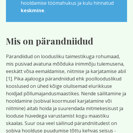
hooldamise töömahukus ja kulu hinnatud
keskmine
.
Mis on pärandniidud
Pärandiidud on loodusliku taimestikuga rohumaad,
mis püsivad avatuna mõõduka inimmõju tulemusena,
eeskätt võsa eemaldamise, niitmise ja karjatamise abil
[1]. Pika ajalooga pärandniidud ehk poollooduslikud
kooslused on ühed kõige olulisemad elurikkuse
hoidjad põllumajandusmaastikes. Nende säilitamine ja
hooldamine (sobival koormusel karjatamine või
niitmine) aitab hoida ja suurendada mitmekesisust ja
looduse hüvedega varustamist kogu maastiku
skaalas. Suur osa veel säilinud pärandniitudest on
sobiva hoolduse puudumise tõttu kehvas seisus -