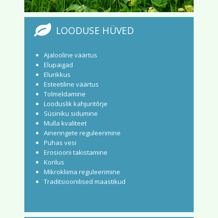
LOODUSE HÜVED
Ajalooline väärtus
Elupaigad
Elurikkus
Esteetiline väärtus
Tolmeldamine
Looduslik kahjuritõrje
Süsiniku sidumine
Mulla kvaliteet
Aineringete reguleerimine
Puhas vesi
Erosiooni takistamine
Korilus
Mikrokliima reguleerimine
Traditsioonilised maastikud