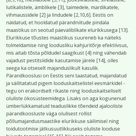
lutikalistele, ämblikele [3], taimedele, mardikatele,
vihmaussidele [2] ja lindudele [2,10,6]. Eestis on
näidatud, et hooldatud pärandniitude pindala
maastikus on seotud päevaliblikate elurikkusega [13].
Elurikkuse tõustes maastikus suureneb ka näiteks
tolmeldamise ning loodusliku kahjuritõrje efektiivsus,
mis aitab tõsta põldudel saagikust [4] ning vähendab
vajadust pestitsiidide kasutamise järele [14], olles
seega ka otseselt majanduslikult kasulik.
Pärandkooslusi on Eestis seni taastatud, majandatud
ja säilitatatud pigem looduskaitselistel eesmärkidel -
tegu on erakordselt rikaste ning looduskaitseliselt
oluliste ökosüsteemidega. Lisaks on aga kogunenud
ümberlükkamatuid teaduslikke tõendeid ajalooliste
pärandkoosluste väga olulisest rollist
põllumajandusmaastike elurikkuse säilimisel ning
toidutootmise jätkusuutlikkuseks oluliste looduse