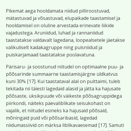
Pikemat aega hooldamata niidud pilliroostuvad,
mätastuvad ja võsastuvad, elupaikade taastamisel ja
hooldamisel on oluline arvestada erinevate liikide
vajadustega. Aruniidud, luhad ja rannaniidud
taastatakse valdavalt lagedana, loopealsetele jäetakse
valikuliselt kadakagruppe ning puisniidud ja
puiskarjamaad taastatakse poolavatuna.
Pärisaru- ja soostunud niitudel on optimaalne puu- ja
põõsarinde summaarne taastamisjärgne üldkatvus
kuni 30% [17]. Kui taastataval alal on puittaimi, tuleb
tekitada nii täiesti lagedaid alasid ja jätta ka hajusate
põõsaste, üksikpuude või väikeste põõsagruppidega
piirkondi, näiteks päevaliblikate seisukohast on
vajalik, et niitudel esineks ka hajusaid põõsaid,
mõningaid puid või põõsaribasid, lagedad
niidumassiivid on märksa liblikavaesemad [17]. Samuti