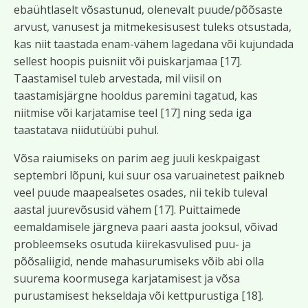
ebaühtlaselt võsastunud, olenevalt puude/põõsaste
arvust, vanusest ja mitmekesisusest tuleks otsustada,
kas niit taastada enam-vähem lagedana või kujundada
sellest hoopis puisniit või puiskarjamaa [17].
Taastamisel tuleb arvestada, mil viisil on
taastamisjärgne hooldus paremini tagatud, kas
niitmise või karjatamise teel [17] ning seda iga
taastatava niidutüübi puhul.
Võsa raiumiseks on parim aeg juuli keskpaigast
septembri lõpuni, kui suur osa varuainetest paikneb
veel puude maapealsetes osades, nii tekib tuleval
aastal juurevõsusid vähem [17]. Puittaimede
eemaldamisele järgneva paari aasta jooksul, võivad
probleemseks osutuda kiirekasvulised puu- ja
põõsaliigid, nende mahasurumiseks võib abi olla
suurema koormusega karjatamisest ja võsa
purustamisest hekseldaja või kettpurustiga [18].