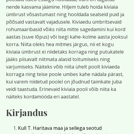
nende kasvama jäämine. Hiljem tuleb hoida kiviaia
ümbrust võsastumast ning hooldada sealseid puid ja
põõsaid vastavalt vajadusele. Kiviaedu ümbritsevaid
rohumaaribasid võiks niita mitte sagedamini kui kord
aastas (suve lõpus) või isegi kahe-kolme aasta jooksul
korra. Niita oleks hea mitmes järgus, nii et kogu
kiviaia ümbrust ei niidetaks korraga ning putukatele
jääks piisavalt niitmata alasid toitumiseks ning
varjumiseks. Näiteks võib niita ühelt poolt kiviaeda
korraga ning teise poole umbes kahe nädala pärast,
kui varem niidetud poolel on jõudnud taimkate juba
veidi taastuda. Erinevaid kiviaia pooli võib niita ka
näiteks kordamööda eri aastatel.
Kirjandus
Kull T. Haritava maa ja sellega seotud