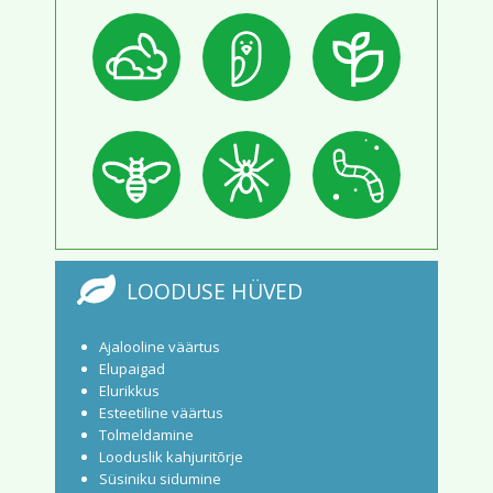
LOODUSE HÜVED
Ajalooline väärtus
Elupaigad
Elurikkus
Esteetiline väärtus
Tolmeldamine
Looduslik kahjuritõrje
Süsiniku sidumine