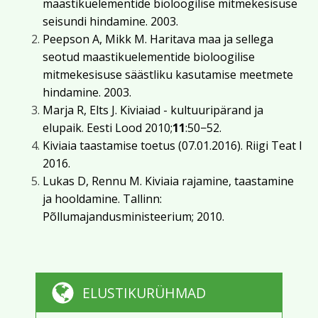
maastikuelementide bioloogilise mitmekesisuse
seisundi hindamine. 2003.
Peepson A, Mikk M. Haritava maa ja sellega
seotud maastikuelementide bioloogilise
mitmekesisuse säästliku kasutamise meetmete
hindamine. 2003.
Marja R, Elts J. Kiviaiad - kultuuripärand ja
elupaik. Eesti Lood 2010;
11
:50−52.
Kiviaia taastamise toetus (07.01.2016). Riigi Teat I
2016.
Lukas D, Rennu M. Kiviaia rajamine, taastamine
ja hooldamine. Tallinn:
Põllumajandusministeerium; 2010.
ELUSTIKURÜHMAD