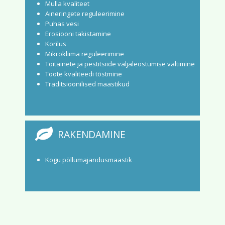
Mulla kvaliteet
Aineringete reguleerimine
Puhas vesi
Erosiooni takistamine
Korilus
Mikrokliima reguleerimine
Toitainete ja pestitsiide väljaleostumise vältimine
Toote kvaliteedi tõstmine
Traditsioonilised maastikud
RAKENDAMINE
Kogu põllumajandusmaastik