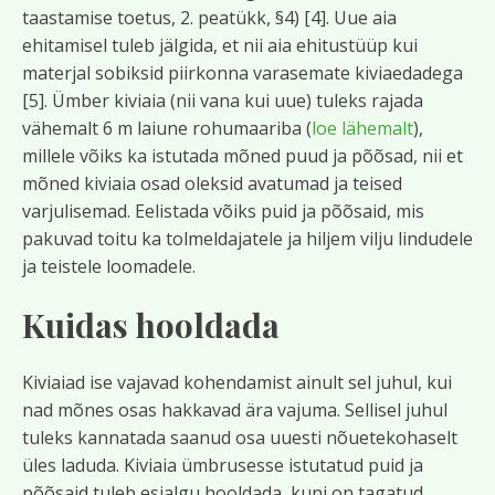
taastamise toetus, 2. peatükk, §4) [4]. Uue aia
ehitamisel tuleb jälgida, et nii aia ehitustüüp kui
materjal sobiksid piirkonna varasemate kiviaedadega
[5]. Ümber kiviaia (nii vana kui uue) tuleks rajada
vähemalt 6 m laiune rohumaariba (
loe lähemalt
),
millele võiks ka istutada mõned puud ja põõsad, nii et
mõned kiviaia osad oleksid avatumad ja teised
varjulisemad. Eelistada võiks puid ja põõsaid, mis
pakuvad toitu ka tolmeldajatele ja hiljem vilju lindudele
ja teistele loomadele.
Kuidas hooldada
Kiviaiad ise vajavad kohendamist ainult sel juhul, kui
nad mõnes osas hakkavad ära vajuma. Sellisel juhul
tuleks kannatada saanud osa uuesti nõuetekohaselt
üles laduda. Kiviaia ümbrusesse istutatud puid ja
põõsaid tuleb esialgu hooldada, kuni on tagatud