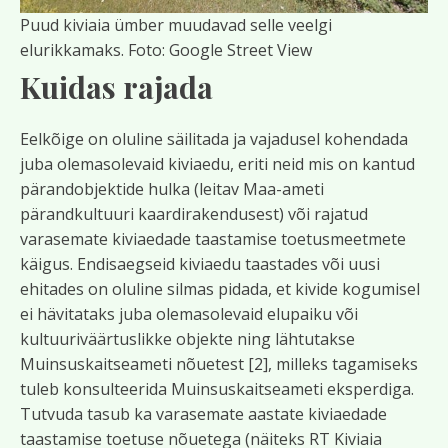
Puud kiviaia ümber muudavad selle veelgi
elurikkamaks. Foto: Google Street View
Kuidas rajada
Eelkõige on oluline säilitada ja vajadusel kohendada
juba olemasolevaid kiviaedu, eriti neid mis on kantud
pärandobjektide hulka (leitav Maa-ameti
pärandkultuuri kaardirakendusest) või rajatud
varasemate kiviaedade taastamise toetusmeetmete
käigus. Endisaegseid kiviaedu taastades või uusi
ehitades on oluline silmas pidada, et kivide kogumisel
ei hävitataks juba olemasolevaid elupaiku või
kultuuriväärtuslikke objekte ning lähtutakse
Muinsuskaitseameti nõuetest [2], milleks tagamiseks
tuleb konsulteerida Muinsuskaitseameti eksperdiga.
Tutvuda tasub ka varasemate aastate kiviaedade
taastamise toetuse nõuetega (näiteks RT Kiviaia