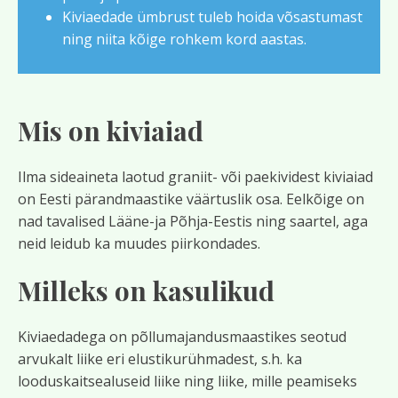
Kiviaedade ümbrust tuleb hoida võsastumast
ning niita kõige rohkem kord aastas.
Mis on kiviaiad
Ilma sideaineta laotud graniit- või paekividest kiviaiad
on Eesti pärandmaastike väärtuslik osa. Eelkõige on
nad tavalised Lääne-ja Põhja-Eestis ning saartel, aga
neid leidub ka muudes piirkondades.
Milleks on kasulikud
Kiviaedadega on põllumajandusmaastikes seotud
arvukalt liike eri elustikurühmadest, s.h. ka
looduskaitsealuseid liike ning liike, mille peamiseks