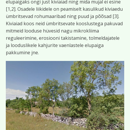
elupaigaks ongi just kiviaiad ning mida mujal ei esine
[1,2]. Osadele liikidele on peamiselt kasulikud kiviaedu
ümbritsevad rohumaaribad ning puud ja põõsad [3].
Kiviaiad koos neid ümbritsevate kooslustega pakuvad
mitmeid looduse hüvesid nagu mikrokliima
reguleerimine, erosiooni takistamine, tolmeldajatele
ja looduslikele kahjurite vaenlastele elupaiga
pakkumine jne.