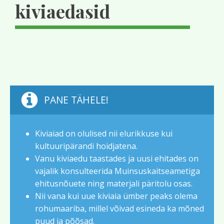
kiviaedasid
PANE TÄHELE!
Kiviaiad on olulised nii elurikkuse kui
kultuuripärandi hoidjatena.
Vanu kiviaedu taastades ja uusi ehitades on
vajalik konsulteerida Muinsuskaitseametiga
ehitusnõuete ning materjali päritolu osas.
Nii vana kui uue kiviaia ümber peaks olema
rohumaariba, millel võivad esineda ka mõned
puud ja põõsad.