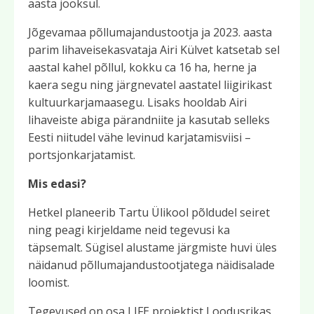
aasta jooksul.
Jõgevamaa põllumajandustootja ja 2023. aasta
parim lihaveisekasvataja Airi Külvet katsetab sel
aastal kahel põllul, kokku ca 16 ha, herne ja
kaera segu ning järgnevatel aastatel liigirikast
kultuurkarjamaasegu. Lisaks hooldab Airi
lihaveiste abiga pärandniite ja kasutab selleks
Eesti niitudel vähe levinud karjatamisviisi –
portsjonkarjatamist.
Mis edasi?
Hetkel planeerib Tartu Ülikool põldudel seiret
ning peagi kirjeldame neid tegevusi ka
täpsemalt. Sügisel alustame järgmiste huvi üles
näidanud põllumajandustootjatega näidisalade
loomist.
Tegevused on osa LIFE projektist Loodusrikas