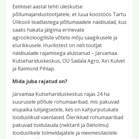
Eelmisel aastal tehti üleskutse
põllumajandustootjatele, et luua koostöös Tartu
Ülikooli teadlastega põllumaadele näidisalad, kus
saaks hakata jälgima erinevate
agroökoloogiliste võtete mõju saagikusele ja
elurikkusele. Huvilistest on neli tootjat
näidisalade rajamisega alustanud – Järvamaa
Kutsehariduskeskus, OÜ Sadala Agro, Airi Külvet
ja Raimond Pihlap.
Mida juba rajatud on?
Järvamaa Kutsehariduskeskus rajas 24 ha
suurusele põllule rohumaaribad, mis pakuvad
elupaika lülijalgsetele, kes on kahjurputukate
looduslikud vaenlased. Õierikkad rohumaaribad
pakuvad toidulauda (nektarit ja õietolmu)
looduslikele tolmeldajatele ja meemesilastele.