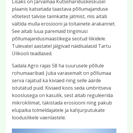
Lisaks on Järvamaa Kutsehariduskeskusel
plaanis katsetada taastava põllumajanduse
võtetest talvise taimkatte jätmist, mis aitab
vältida mulla erosiooni ja toitainete ärakannet.
See aitab luua paremaid tingimusi
põllumajandusmaastikega seotud liikidele.
Tulevatel aastatel jälgivad näidisalasid Tartu
Ülikooli teadlased.
Sadala Agro rajas 58 ha suurusele põllule
rohumaaribad. Juba varasemalt on põllumaa
serva rajatud ka kiviaed ning selle äärde
istutatud puid. Kiviaed koos seda ümbritseva
kooslusega on kasulik, sest aitab reguleerida
mikrokliimat, takistada erosiooni ning pakub
elupaika tolmeldajatele ja kahjurputukate
looduslikele vaenlastele.