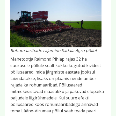
Rohumaaribade rajamine
Sadala Agro põllul
Mahetootja Raimond Pihlap rajas 32 ha
suurusele põllule sealt kokku kogutud kividest
põllusaared, mida järgmiste aastate jooksul
laiendatakse, lisaks on plaanis nende ümber
rajada ka rohumaaribad. Põllusaared
mitmekesistavad maastikku ja pakuvad elupaika
paljudele liigirühmadele. Kui suure efekti
põllusaared koos rohumaaribadega annavad
tema Lääne-Virumaa põllul saab teada paari