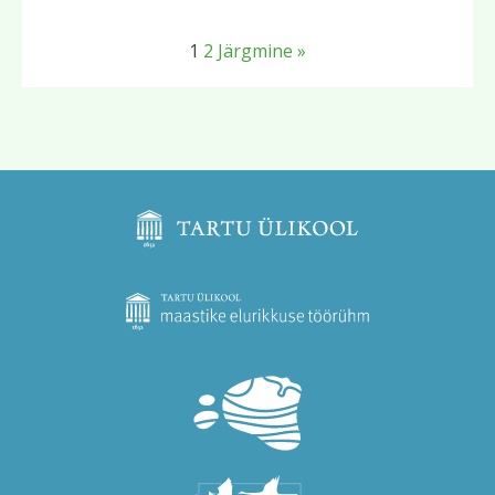
1
2
Järgmine »