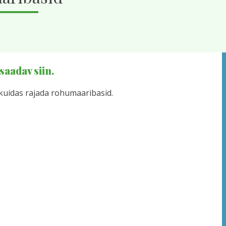
saadav siin
.
kuidas rajada rohumaaribasid.