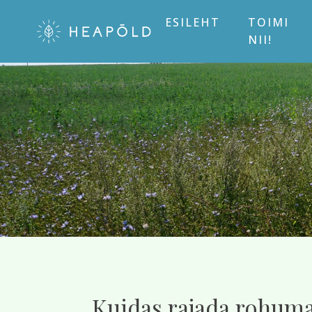
ESILEHT
TOIMI
NII!
Kuidas rajada rohuma