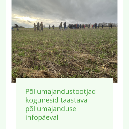
Põllumajandustootjad
kogunesid taastava
põllumajanduse
infopäeval