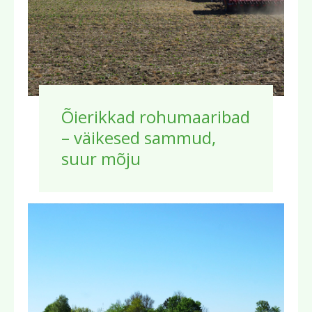
Õierikkad rohumaaribad
– väikesed sammud,
suur mõju