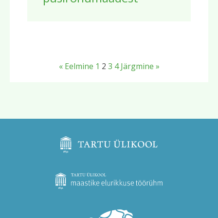
« Eelmine
1
2
3
4
Järgmine »