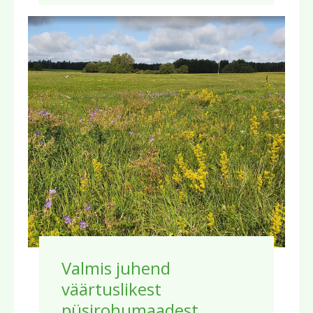
Valmis juhend
väärtuslikest
püsirohumaadest